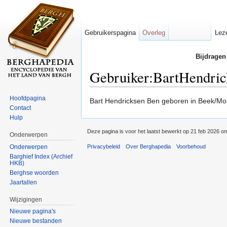
Gebruikerspagina
Overleg
Lez
Bijdragen
Gebruiker:BartHendric
Ga naar:
navigatie
,
zoeken
Hoofdpagina
Bart Hendricksen Ben geboren in Beek/Mon
Contact
Hulp
Deze pagina is voor het laatst bewerkt op 21 feb 2026 o
Onderwerpen
Onderwerpen
Privacybeleid
Over Berghapedia
Voorbehoud
Barghief Index (Archief
HKB)
Berghse woorden
Jaartallen
Wijzigingen
Nieuwe pagina's
Nieuwe bestanden