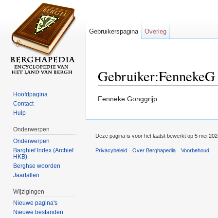
Gebruikerspagina
Overleg
Gebruiker:FennekeG
Ga naar:
navigatie
,
zoeken
Hoofdpagina
Fenneke Gonggrijp
Contact
Hulp
Onderwerpen
Deze pagina is voor het laatst bewerkt op 5 mei 20
Onderwerpen
Barghief Index (Archief
Privacybeleid
Over Berghapedia
Voorbehoud
HKB)
Berghse woorden
Jaartallen
Wijzigingen
Nieuwe pagina's
Nieuwe bestanden