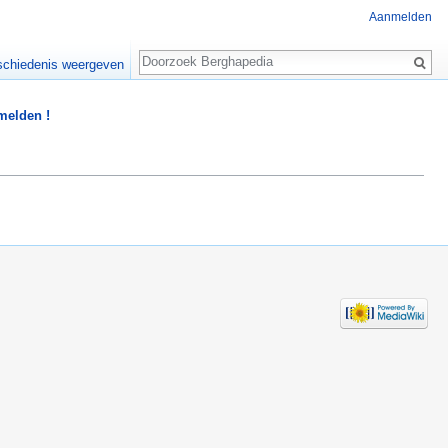
Aanmelden
Zoeken
chiedenis weergeven
 melden !