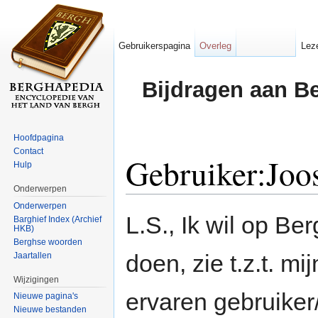
Gebruikerspagina
Overleg
Lez
Bijdragen aan B
Hoofdpagina
Contact
Gebruiker:Joo
Hulp
Onderwerpen
Ga naar:
navigatie
,
zoeken
Onderwerpen
L.S., Ik wil op B
Barghief Index (Archief
HKB)
Berghse woorden
doen, zie t.z.t. m
Jaartallen
Wijzigingen
ervaren gebruiker
Nieuwe pagina's
Nieuwe bestanden