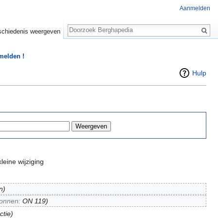
Aanmelden
Zoeken
chiedenis weergeven
 melden !
Hulp
leine wijziging
n)
onnen:
ON 119
)
ctie)