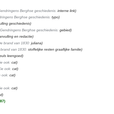
endringens Berghse geschiedenis:
interne link
)
ringens Berghse geschiedenis:
typo
)
ulling geschiedenis)
Gendringens Berghse geschiedenis:
gebied
)
anvulling en redactie)
e brand van 1830:
juliana
)
 brand van 1830:
stoffelijke resten graaflijke familie
)
euls leengoed)
ie ook:
cat
)
ie ook:
cat
)
e ook:
cat
)
ie ook:
cat
)
d)
87)