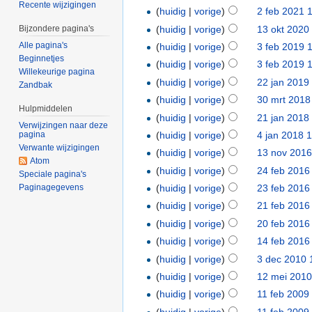
Recente wijzigingen
(
huidig
|
vorige
)
2 feb 2021 
(
huidig
|
vorige
)
13 okt 2020
Bijzondere pagina's
Alle pagina's
(
huidig
|
vorige
)
3 feb 2019 
Beginnetjes
(
huidig
|
vorige
)
3 feb 2019 
Willekeurige pagina
(
huidig
|
vorige
)
22 jan 2019
Zandbak
(
huidig
|
vorige
)
30 mrt 2018
Hulpmiddelen
(
huidig
|
vorige
)
21 jan 2018
Verwijzingen naar deze
(
huidig
|
vorige
)
4 jan 2018 
pagina
Verwante wijzigingen
(
huidig
|
vorige
)
13 nov 2016
Atom
(
huidig
|
vorige
)
24 feb 2016
Speciale pagina's
Paginagegevens
(
huidig
|
vorige
)
23 feb 2016
(
huidig
|
vorige
)
21 feb 2016
(
huidig
|
vorige
)
20 feb 2016
(
huidig
|
vorige
)
14 feb 2016
(
huidig
|
vorige
)
3 dec 2010 
(
huidig
|
vorige
)
12 mei 2010
(
huidig
|
vorige
)
11 feb 2009
(
huidig
|
vorige
)
11 feb 2009