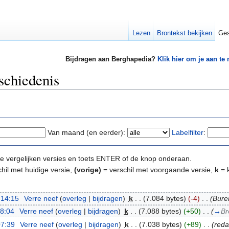
Lezen
Brontekst bekijken
Ges
Bijdragen aan Berghapedia?
Klik hier om je aan te
schiedenis
Van maand (en eerder):
Labelfilter
:
e te vergelijken versies en toets ENTER of de knop onderaan.
hil met huidige versie,
(vorige)
= verschil met voorgaande versie,
k
= k
 14:15
‎
Verre neef
(
overleg
|
bijdragen
)
‎
k
. .
(7.084 bytes)
(-4)
‎
. .
(Bure
08:04
‎
Verre neef
(
overleg
|
bijdragen
)
‎
k
. .
(7.088 bytes)
(+50)
‎
. .
(
→
Br
07:39
‎
Verre neef
(
overleg
|
bijdragen
)
‎
k
. .
(7.038 bytes)
(+89)
‎
. .
(reda