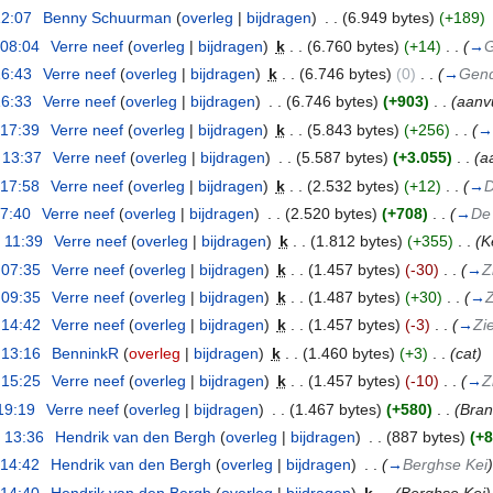
12:07
‎
Benny Schuurman
(
overleg
|
bijdragen
)
‎
. .
(6.949 bytes)
(+189)
 08:04
‎
Verre neef
(
overleg
|
bijdragen
)
‎
k
. .
(6.760 bytes)
(+14)
‎
. .
(
→
G
16:43
‎
Verre neef
(
overleg
|
bijdragen
)
‎
k
. .
(6.746 bytes)
(0)
‎
. .
(
→
Gend
16:33
‎
Verre neef
(
overleg
|
bijdragen
)
‎
. .
(6.746 bytes)
(+903)
‎
. .
(aanv
 17:39
‎
Verre neef
(
overleg
|
bijdragen
)
‎
k
. .
(5.843 bytes)
(+256)
‎
. .
(
→
 13:37
‎
Verre neef
(
overleg
|
bijdragen
)
‎
. .
(5.587 bytes)
(+3.055)
‎
. .
(a
 17:58
‎
Verre neef
(
overleg
|
bijdragen
)
‎
k
. .
(2.532 bytes)
(+12)
‎
. .
(
→
D
17:40
‎
Verre neef
(
overleg
|
bijdragen
)
‎
. .
(2.520 bytes)
(+708)
‎
. .
(
→
De
 11:39
‎
Verre neef
(
overleg
|
bijdragen
)
‎
k
. .
(1.812 bytes)
(+355)
‎
. .
(K
 07:35
‎
Verre neef
(
overleg
|
bijdragen
)
‎
k
. .
(1.457 bytes)
(-30)
‎
. .
(
→
Z
 09:35
‎
Verre neef
(
overleg
|
bijdragen
)
‎
k
. .
(1.487 bytes)
(+30)
‎
. .
(
→
Z
 14:42
‎
Verre neef
(
overleg
|
bijdragen
)
‎
k
. .
(1.457 bytes)
(-3)
‎
. .
(
→
Zi
 13:16
‎
BenninkR
(
overleg
|
bijdragen
)
‎
k
. .
(1.460 bytes)
(+3)
‎
. .
(cat)
 15:25
‎
Verre neef
(
overleg
|
bijdragen
)
‎
k
. .
(1.457 bytes)
(-10)
‎
. .
(
→
Z
19:19
‎
Verre neef
(
overleg
|
bijdragen
)
‎
. .
(1.467 bytes)
(+580)
‎
. .
(Bran
 13:36
‎
Hendrik van den Bergh
(
overleg
|
bijdragen
)
‎
. .
(887 bytes)
(+8
 14:42
‎
Hendrik van den Bergh
(
overleg
|
bijdragen
)
‎
. .
(
→
Berghse Kei
)
 14:40
‎
Hendrik van den Bergh
(
overleg
|
bijdragen
)
‎
k
. .
(Berghse Kei)