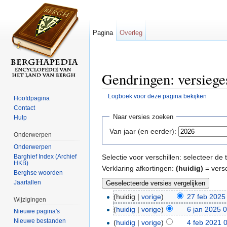
Pagina
Overleg
Gendringen: versiege
Logboek voor deze pagina bekijken
Hoofdpagina
Ga naar:
navigatie
,
zoeken
Contact
Naar versies zoeken
Hulp
Van jaar (en eerder):
Onderwerpen
Onderwerpen
Barghief Index (Archief
Selectie voor verschillen: selecteer d
HKB)
Verklaring afkortingen:
(huidig)
= versc
Berghse woorden
Jaartallen
(huidig |
vorige
)
27 feb 2025
Wijzigingen
(
huidig
|
vorige
)
6 jan 2025 
Nieuwe pagina's
Nieuwe bestanden
(
huidig
|
vorige
)
4 feb 2021 