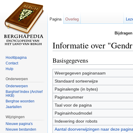
Pagina
Overleg
Lez
Bijdragen
Informatie over "Gendr
Ga naar:
navigatie
,
zoeken
Hoofdpagina
Basisgegevens
Contact
Hulp
Weergegeven paginanaam
Onderwerpen
Standaard sorteerwijze
Onderwerpen
Paginalengte (in bytes)
Barghief Index (Archief
HKB)
Paginanummer
Berghse woorden
Taal voor de pagina
Jaartallen
Paginainhoudmodel
Wijzigingen
Indexering door robots
Nieuwe pagina's
Aantal doorverwijzingen naar deze pagin
Nieuwe bestanden