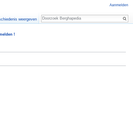
Aanmelden
Zoeken
chiedenis weergeven
 melden !