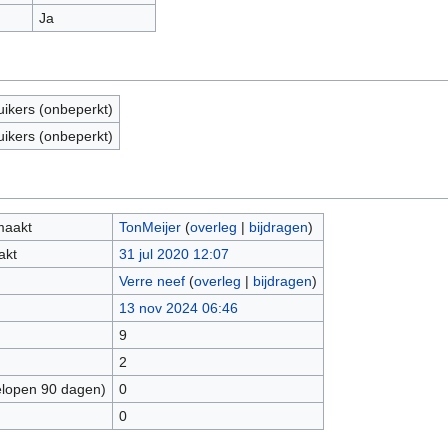
Ja
uikers (onbeperkt)
uikers (onbeperkt)
maakt
TonMeijer
(
overleg
|
bijdragen
)
akt
31 jul 2020 12:07
Verre neef
(
overleg
|
bijdragen
)
13 nov 2024 06:46
9
2
elopen 90 dagen)
0
0