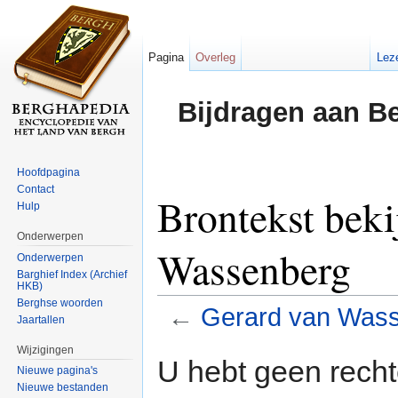
Pagina
Overleg
Lez
Bijdragen aan B
Hoofdpagina
Contact
Brontekst beki
Hulp
Onderwerpen
Wassenberg
Onderwerpen
Barghief Index (Archief
HKB)
Berghse woorden
←
Gerard van Was
Jaartallen
Ga naar:
navigatie
,
zoeken
Wijzigingen
U hebt geen rech
Nieuwe pagina's
Nieuwe bestanden