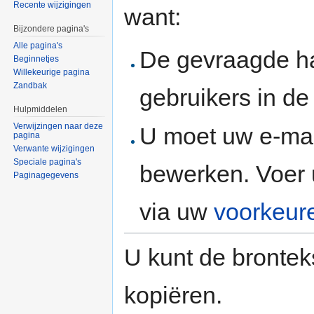
Recente wijzigingen
want:
Bijzondere pagina's
Alle pagina's
De gevraagde h
Beginnetjes
Willekeurige pagina
Zandbak
gebruikers in d
Hulpmiddelen
Verwijzingen naar deze
U moet uw e-mai
pagina
Verwante wijzigingen
Speciale pagina's
bewerken. Voer 
Paginagegevens
via uw
voorkeur
U kunt de brontek
kopiëren.