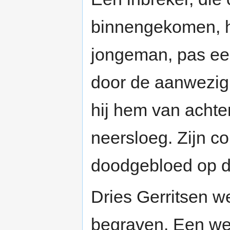
binnengekomen, h
jongeman, pas een
door de aanwezigh
hij hem van acht
neersloeg. Zijn c
doodgebloed op d
Dries Gerritsen w
begraven. Een wee