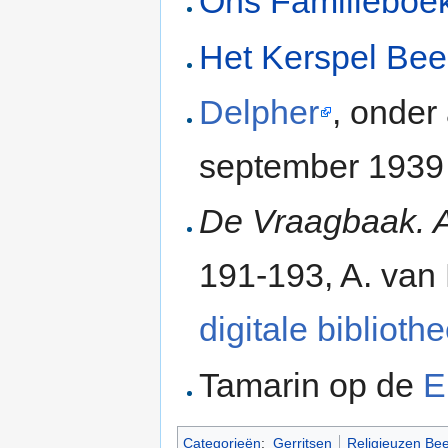
Ons Familieboe
Het Kerspel Bee
Delpher
, onder
september 1939
De Vraagbaak. 
191-193, A. van
digitale bibliot
Tamarin op de
E
Categorieën
:
Gerritsen
Religieuzen Be