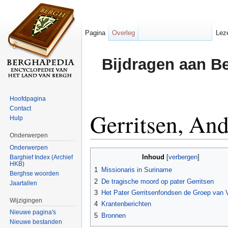
Pagina
Overleg
Lez
Bijdragen aan B
Hoofdpagina
Contact
Gerritsen, An
Hulp
Onderwerpen
Ga naar:
navigatie
,
zoeken
Onderwerpen
Inhoud
Barghief Index (Archief
[
verbergen
]
HKB)
1
Missionaris in Suriname
Berghse woorden
2
De tragische moord op pater Gerritsen
Jaartallen
3
Het Pater Gerritsenfondsen de Groep van V
Wijzigingen
4
Krantenberichten
Nieuwe pagina's
5
Bronnen
Nieuwe bestanden