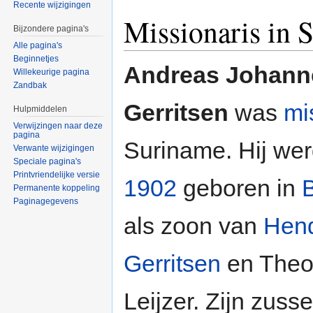
Recente wijzigingen
Missionaris in 
Bijzondere pagina's
Alle pagina's
Beginnetjes
Andreas Johann
Willekeurige pagina
Zandbak
Gerritsen
was
mi
Hulpmiddelen
Verwijzingen naar deze
pagina
Suriname. Hij werd
Verwante wijzigingen
Speciale pagina's
Printvriendelijke versie
1902
geboren in
Permanente koppeling
Paginagegevens
als zoon van
Hend
Gerritsen
en Theo
Leijzer. Zijn zuss