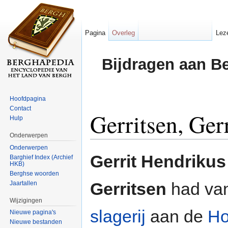
Pagina
Overleg
Lez
Bijdragen aan B
Hoofdpagina
Contact
Gerritsen, Ge
Hulp
Onderwerpen
Ga naar:
navigatie
,
zoeken
Onderwerpen
Gerrit Hendriku
Barghief Index (Archief
HKB)
Berghse woorden
Gerritsen
had va
Jaartallen
Wijzigingen
slagerij
aan de
Ho
Nieuwe pagina's
Nieuwe bestanden