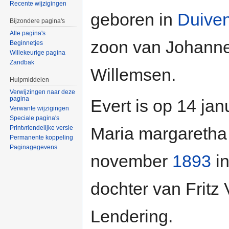
Recente wijzigingen
geboren in
Duive
Bijzondere pagina's
Alle pagina's
zoon van Johanne
Beginnetjes
Willekeurige pagina
Zandbak
Willemsen.
Hulpmiddelen
Verwijzingen naar deze
pagina
Evert is op 14 jan
Verwante wijzigingen
Speciale pagina's
Maria margaretha
Printvriendelijke versie
Permanente koppeling
Paginagegevens
november
1893
in
dochter van Frit
Lendering.