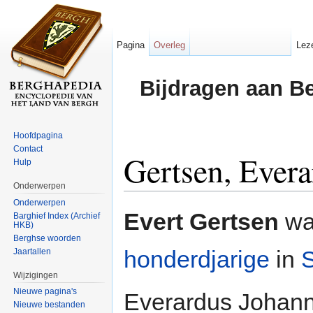
Pagina
Overleg
Lez
Bijdragen aan B
Hoofdpagina
Contact
Gertsen, Ever
Hulp
Onderwerpen
Ga naar:
navigatie
,
zoeken
Onderwerpen
Evert Gertsen
was
Barghief Index (Archief
HKB)
Berghse woorden
honderdjarige
in
Jaartallen
Wijzigingen
Nieuwe pagina's
Everardus Johanne
Nieuwe bestanden