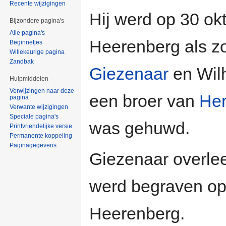
Recente wijzigingen
Hij werd op 30 ok
Bijzondere pagina's
Alle pagina's
Heerenberg als z
Beginnetjes
Willekeurige pagina
Zandbak
Giezenaar
en Wil
Hulpmiddelen
Verwijzingen naar deze
een broer van
He
pagina
Verwante wijzigingen
Speciale pagina's
was gehuwd.
Printvriendelijke versie
Permanente koppeling
Paginagegevens
Giezenaar overlee
werd begraven o
Heerenberg.