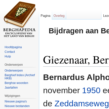
Pagina
Overleg
Lez
Bijdragen aan B
Hoofdpagina
Contact
Giezenaar, Be
Hulp
Onderwerpen
Ga naar:
navigatie
,
zoeken
Onderwerpen
Bernardus Alph
Barghief Index (Archief
HKB)
Berghse woorden
november
1950
e
Jaartallen
Wijzigingen
de
Zeddamseweg
Nieuwe pagina's
Nieuwe bestanden