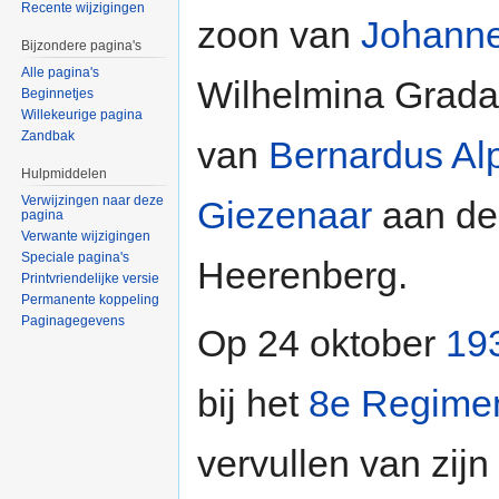
Recente wijzigingen
zoon van
Johanne
Bijzondere pagina's
Alle pagina's
Wilhelmina Grada
Beginnetjes
Willekeurige pagina
Zandbak
van
Bernardus Al
Hulpmiddelen
Verwijzingen naar deze
Giezenaar
aan d
pagina
Verwante wijzigingen
Speciale pagina's
Heerenberg.
Printvriendelijke versie
Permanente koppeling
Paginagegevens
Op 24 oktober
19
bij het
8e Regimen
vervullen van zijn 