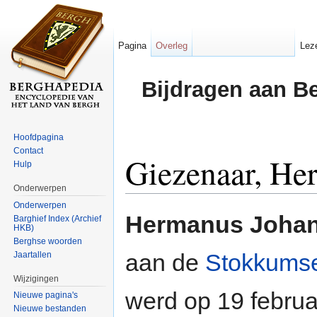
Pagina
Overleg
Lez
Bijdragen aan B
Hoofdpagina
Contact
Giezenaar, He
Hulp
Onderwerpen
Ga naar:
navigatie
,
zoeken
Onderwerpen
Hermanus Johan
Barghief Index (Archief
HKB)
Berghse woorden
aan de
Stokkums
Jaartallen
Wijzigingen
werd op 19 februa
Nieuwe pagina's
Nieuwe bestanden