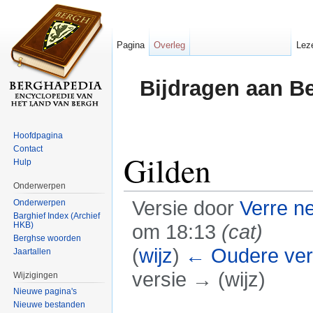
Pagina
Overleg
Lez
Bijdragen aan B
Hoofdpagina
Contact
Gilden
Hulp
Onderwerpen
Versie door
Verre n
Onderwerpen
Barghief Index (Archief
HKB)
om 18:13
(cat)
Berghse woorden
(
wijz
)
← Oudere ver
Jaartallen
versie → (wijz)
Wijzigingen
Nieuwe pagina's
Ga naar:
navigatie
,
zoeken
Nieuwe bestanden