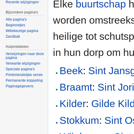
Elke
buurtschap
h
Recente wijzigingen
Bijzondere pagina's
worden omstreeks 
Alle pagina's
Beginnetjes
Willekeurige pagina
heilige tot schuts
Zandbak
Hulpmiddelen
in hun dorp om h
Verwijzingen naar deze
pagina
Verwante wijzigingen
Beek
:
Sint Jansg
Speciale pagina's
Printvriendelijke versie
Permanente koppeling
Braamt
:
Sint Jor
Paginagegevens
Kilder
:
Gilde Kil
Stokkum
:
Sint O