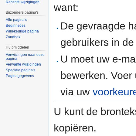
Recente wijzigingen
want:
Bijzondere pagina's
Alle pagina's
De gevraagde h
Beginnetjes
Willekeurige pagina
Zandbak
gebruikers in d
Hulpmiddelen
Verwijzingen naar deze
U moet uw e-mai
pagina
Verwante wijzigingen
Speciale pagina's
bewerken. Voer 
Paginagegevens
via uw
voorkeur
U kunt de brontek
kopiëren.