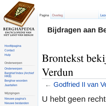
Pagina
Overleg
Lez
Bijdragen aan B
Hoofdpagina
Contact
Brontekst beki
Hulp
Onderwerpen
Verdun
Onderwerpen
Barghief Index (Archief
HKB)
Berghse woorden
←
Godfried II van 
Jaartallen
Ga naar:
navigatie
,
zoeken
Wijzigingen
U hebt geen rech
Nieuwe pagina's
Nieuwe bestanden