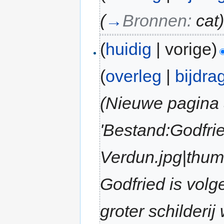
(
→
Bronnen:
cat
(
huidig
| vorige)
(
overleg
|
bijdra
(Nieuwe pagina
'Bestand:Godfrie
Verdun.jpg|thumb|
Godfried is volg
groter schilderij