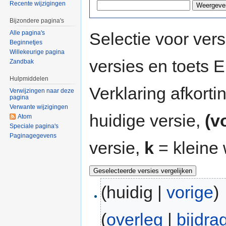
Recente wijzigingen
Bijzondere pagina's
Selectie voor vers
Alle pagina's
Beginnetjes
Willekeurige pagina
versies en toets
Zandbak
Hulpmiddelen
Verklaring afkort
Verwijzingen naar deze
pagina
Verwante wijzigingen
huidige versie,
(v
Atom
Speciale pagina's
Paginagegevens
versie,
k
= kleine 
(huidig |
vorige
)
(
overleg
|
bijdra