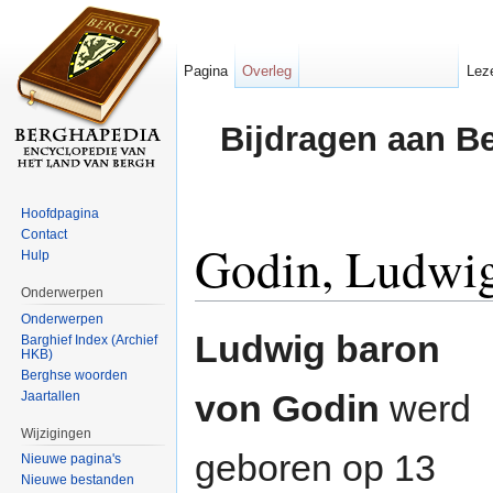
Pagina
Overleg
Lez
Bijdragen aan B
Hoofdpagina
Contact
Godin, Ludwig
Hulp
Onderwerpen
Ga naar:
navigatie
,
zoeken
Onderwerpen
Ludwig baron
Barghief Index (Archief
HKB)
Berghse woorden
von Godin
werd
Jaartallen
Wijzigingen
geboren op 13
Nieuwe pagina's
Nieuwe bestanden