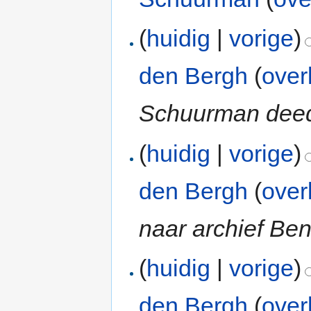
(
huidig
|
vorige
)
den Bergh
(
over
Schuurman deed 
(
huidig
|
vorige
)
den Bergh
(
over
naar archief B
(
huidig
|
vorige
)
den Bergh
(
over