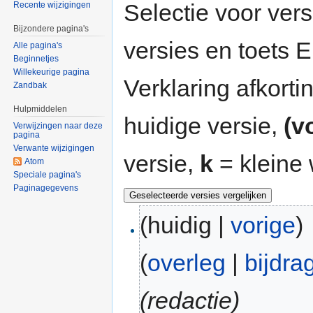
Selectie voor vers
Recente wijzigingen
Bijzondere pagina's
versies en toets
Alle pagina's
Beginnetjes
Willekeurige pagina
Verklaring afkort
Zandbak
Hulpmiddelen
huidige versie,
(v
Verwijzingen naar deze
pagina
Verwante wijzigingen
versie,
k
= kleine 
Atom
Speciale pagina's
Paginagegevens
(huidig |
vorige
)
(
overleg
|
bijdra
(redactie)