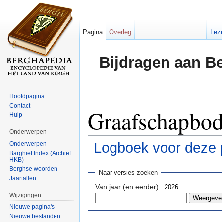
Pagina
Overleg
Lez
Bijdragen aan B
Hoofdpagina
Contact
Graafschapbode
Hulp
Onderwerpen
Logboek voor deze 
Onderwerpen
Barghief Index (Archief
HKB)
Ga naar:
navigatie
,
zoeken
Berghse woorden
Naar versies zoeken
Jaartallen
Van jaar (en eerder):
Wijzigingen
Nieuwe pagina's
Nieuwe bestanden