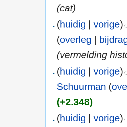
(cat)
(
huidig
|
vorige
)
(
overleg
|
bijdra
(vermelding hist
(
huidig
|
vorige
)
Schuurman
(
ove
(+2.348)
(
huidig
|
vorige
)