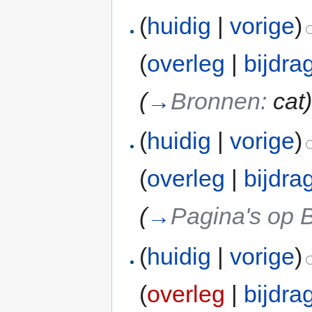
(
huidig
|
vorige
)
(
overleg
|
bijdra
(
→
Bronnen:
cat
(
huidig
|
vorige
)
(
overleg
|
bijdra
(
→
Pagina's op 
(
huidig
|
vorige
)
(
overleg
|
bijdra