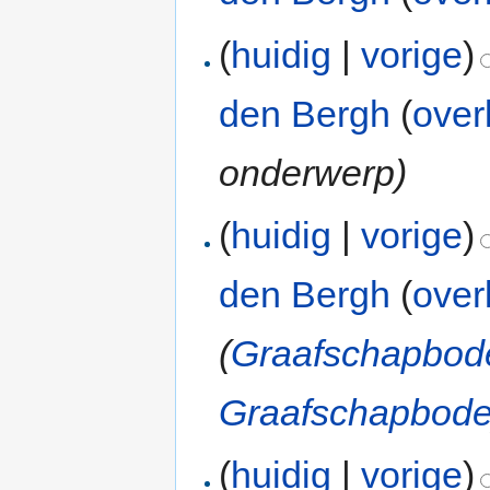
(
huidig
|
vorige
)
den Bergh
(
over
onderwerp)
(
huidig
|
vorige
)
den Bergh
(
over
(
Graafschapbod
Graafschapbod
(
huidig
|
vorige
)