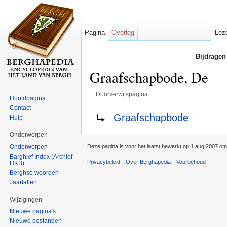
Pagina
Overleg
Lez
Bijdragen
Graafschapbode, De
Doorverwijspagina
Hoofdpagina
Ga naar:
navigatie
,
zoeken
Contact
Doorverwijzing naar:
Graafschapbode
Hulp
Onderwerpen
Onderwerpen
Deze pagina is voor het laatst bewerkt op 1 aug 2007 om
Barghief Index (Archief
Privacybeleid
Over Berghapedia
Voorbehoud
HKB)
Berghse woorden
Jaartallen
Wijzigingen
Nieuwe pagina's
Nieuwe bestanden