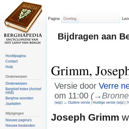
Pagina
Overleg
Lez
Bijdragen aan B
Hoofdpagina
Contact
Grimm, Josep
Hulp
Onderwerpen
Versie door
Verre n
Onderwerpen
Barghief Index (Archief
HKB)
om 11:00
(
→
Bronne
Berghse woorden
(
wijz
)
← Oudere versie
|
Huidige versie
(
wijz
) |
N
Jaartallen
Ga naar:
navigatie
,
zoeken
Wijzigingen
Joseph Grimm
w
Nieuwe pagina's
Nieuwe bestanden