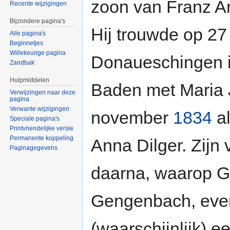
zoon van Franz A
Recente wijzigingen
Bijzondere pagina's
Hij trouwde op 2
Alle pagina's
Beginnetjes
Willekeurige pagina
Donaueschingen i
Zandbak
Hulpmiddelen
Baden met Maria 
Verwijzingen naar deze
pagina
Verwante wijzigingen
november
1834
al
Speciale pagina's
Printvriendelijke versie
Permanente koppeling
Anna Dilger. Zijn
Paginagegevens
daarna, waarop 
Gengenbach, even
(waarschijnlijk) 