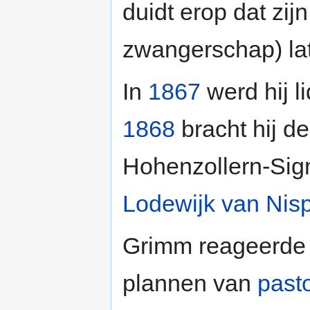
duidt erop dat zi
zwangerschap) la
In
1867
werd hij l
1868
bracht hij d
Hohenzollern-Sig
Lodewijk van Nis
Grimm reageerde 
plannen van
past