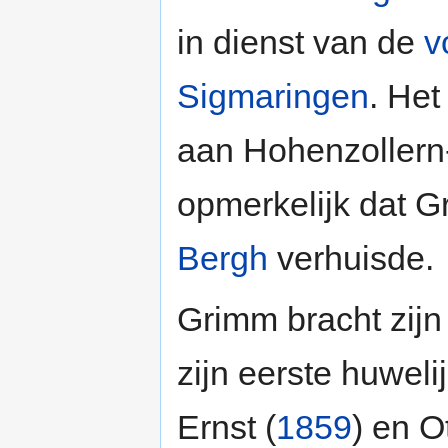
in dienst van de
v
Sigmaringen
. He
aan Hohenzollern-
opmerkelijk dat G
Bergh
verhuisde.
Grimm bracht zijn
zijn eerste huweli
Ernst (
1859
) en Ot