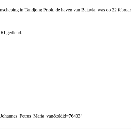
inscheping in Tandjong Priok, de haven van Batavia, was op 22 februa
 RI gediend.
l,_Johannes_Petrus_Maria_van&oldid=76433
"