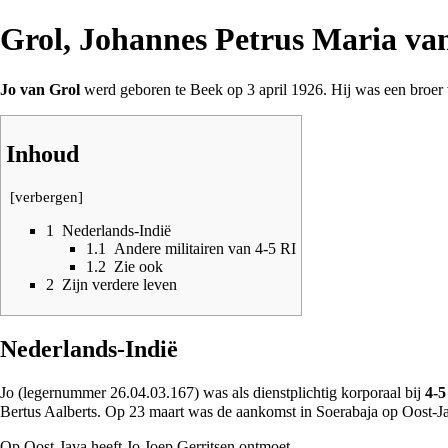
Grol, Johannes Petrus Maria va
Jo van Grol
werd geboren te
Beek
op 3 april
1926
. Hij was een broer
Inhoud
[
verbergen
]
1
Nederlands-Indië
1.1
Andere militairen van 4-5 RI
1.2
Zie ook
2
Zijn verdere leven
Nederlands-Indië
Jo (legernummer 26.04.03.167) was als dienstplichtig korporaal bij
4-5
Bertus Aalberts
. Op 23 maart was de aankomst in Soerabaja op Oost-J
Op Oost-Java heeft Jo
Joep Gerritsen
ontmoet.