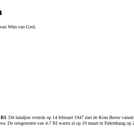
n
 van
Wim van Grol
.
 RI
. Dit bataljon vertrok op 14 februari
1947
met de
Kota Baroe
vanuit
ava. De reisgenoten van 4-7 RI waren al op 19 maart in Palembang op