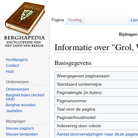
Pagina
Overleg
Lez
Bijdragen
Informatie over "Grol,
Ga naar:
navigatie
,
zoeken
Hoofdpagina
Basisgegevens
Contact
Hulp
Weergegeven paginanaam
Onderwerpen
Standaard sorteerwijze
Onderwerpen
Paginalengte (in bytes)
Barghief Index (Archief
HKB)
Paginanummer
Berghse woorden
Taal voor de pagina
Jaartallen
Paginainhoudmodel
Wijzigingen
Indexering door robots
Nieuwe pagina's
Aantal doorverwijzingen naar deze pagin
Nieuwe bestanden