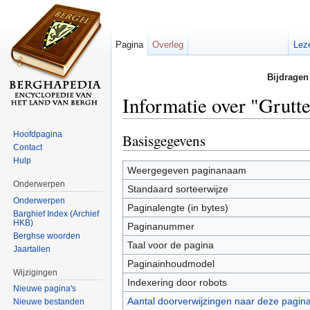
Pagina
Overleg
Lez
Bijdragen
Informatie over "Grutte
Ga naar:
navigatie
,
zoeken
Hoofdpagina
Basisgegevens
Contact
Hulp
Weergegeven paginanaam
Onderwerpen
Standaard sorteerwijze
Onderwerpen
Paginalengte (in bytes)
Barghief Index (Archief
HKB)
Paginanummer
Berghse woorden
Taal voor de pagina
Jaartallen
Paginainhoudmodel
Wijzigingen
Indexering door robots
Nieuwe pagina's
Aantal doorverwijzingen naar deze pagin
Nieuwe bestanden