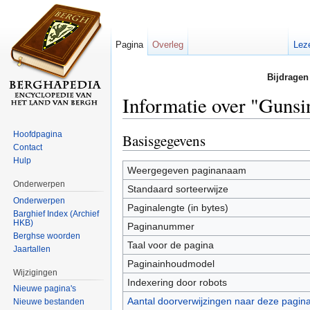
Pagina
Overleg
Lez
Bijdragen
Informatie over "Gunsi
Ga naar:
navigatie
,
zoeken
Hoofdpagina
Basisgegevens
Contact
Hulp
Weergegeven paginanaam
Onderwerpen
Standaard sorteerwijze
Onderwerpen
Paginalengte (in bytes)
Barghief Index (Archief
HKB)
Paginanummer
Berghse woorden
Taal voor de pagina
Jaartallen
Paginainhoudmodel
Wijzigingen
Indexering door robots
Nieuwe pagina's
Aantal doorverwijzingen naar deze pagin
Nieuwe bestanden