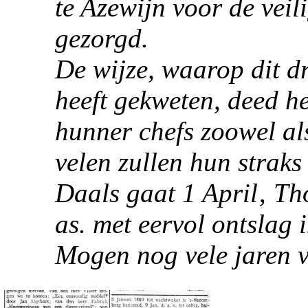
te
Azewijn
voor de veili
gezorgd.
De wijze, waarop dit dr
heeft gekweten, deed h
hunner chefs zoowel al
velen zullen hun strak
Daals gaat 1 April‚ T
as. met eervol ontslag 
Mogen nog vele jaren v