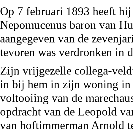
Op 7 februari
1893
heeft hi
Nepomucenus baron van Hug
aangegeven van de zevenjar
tevoren was
verdronken
in 
Zijn vrijgezelle collega-ve
in bij hem in zijn woning i
voltooiing van de
marechau
opdracht van de
Leopold va
van hoftimmerman
Arnold t