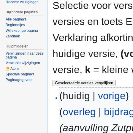
Selectie voor vers
Recente wijzigingen
Bijzondere pagina's
versies en toets
Alle pagina's
Beginnetjes
Willekeurige pagina
Verklaring afkort
Zandbak
Hulpmiddelen
huidige versie,
(v
Verwijzingen naar deze
pagina
Verwante wijzigingen
versie,
k
= kleine 
Atom
Speciale pagina's
Paginagegevens
(huidig |
vorige
)
(
overleg
|
bijdra
(aanvulling Zut