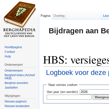
Pagina
Overleg
Lez
Bijdragen aan B
Hoofdpagina
Contact
HBS: versiege
Hulp
Onderwerpen
Logboek voor deze 
Onderwerpen
Barghief Index (Archief
HKB)
Ga naar:
navigatie
,
zoeken
Berghse woorden
Naar versies zoeken
Jaartallen
Van jaar (en eerder):
Wijzigingen
Nieuwe pagina's
Nieuwe bestanden