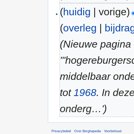
(
huidig
| vorige)
(
overleg
|
bijdra
(Nieuwe pagina a
'''hogereburgers
middelbaar onde
tot
1968
. In dez
onderg…')
Privacybeleid
Over Berghapedia
Voorbehoud