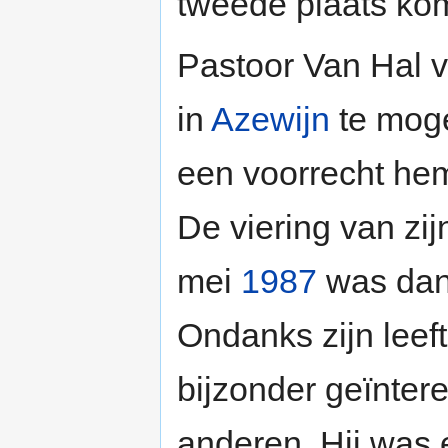
tweede plaats kom
Pastoor Van Hal v
in
Azewijn
te moge
een voorrecht he
De viering van zij
mei
1987
was dan
Ondanks zijn leef
bijzonder geïnter
anderen. Hij was 