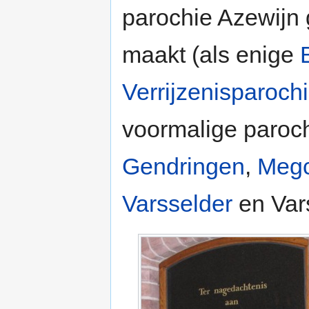
parochie Azewijn
maakt (als enige
Verrijzenisparoch
voormalige paroc
Gendringen
,
Megc
Varsselder
en Var