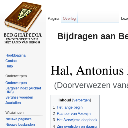
Pagina
Overleg
Lez
Bijdragen aan B
Hoofdpagina
Contact
Hal, Antonius
Hulp
Onderwerpen
(Doorverwezen van
Onderwerpen
Barghief Index (Archief
HKB)
Ga naar:
navigatie
,
zoeken
Berghse woorden
Inhoud
[
verbergen
]
Jaartallen
1
Het lange begin
Wijzigingen
2
Pastoor van Azewijn
Nieuwe pagina's
3
Het Azewijnse doopboek
Nieuwe bestanden
4
Zijn overlijden en daarna