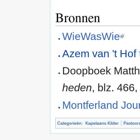
Bronnen
WieWasWie
Azem van 't Hof 
Doopboek Matth
heden
, blz. 466
Montferland Jou
Categorieën
:
Kapelaans Kilder
Pastoors