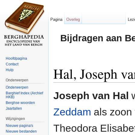
Pagina
Overleg
Lez
Bijdragen aan B
Hoofdpagina
Contact
Hal, Joseph va
Hulp
Onderwerpen
Ga naar:
navigatie
,
zoeken
Onderwerpen
Joseph van Hal
w
Barghief Index (Archief
HKB)
Berghse woorden
Zeddam
als zoon 
Jaartallen
Wijzigingen
Theodora Elisabe
Nieuwe pagina's
Nieuwe bestanden