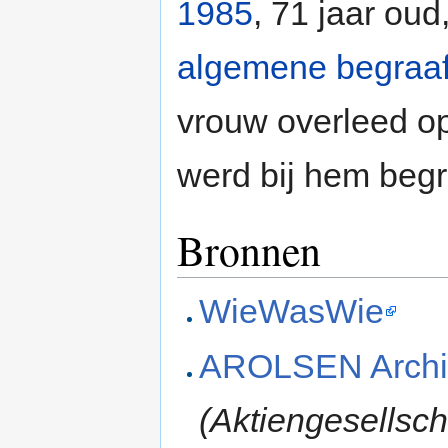
1985
, 71 jaar ou
algemene begraaf
vrouw overleed o
werd bij hem beg
Bronnen
WieWasWie
AROLSEN Archi
(Aktiengesellsc