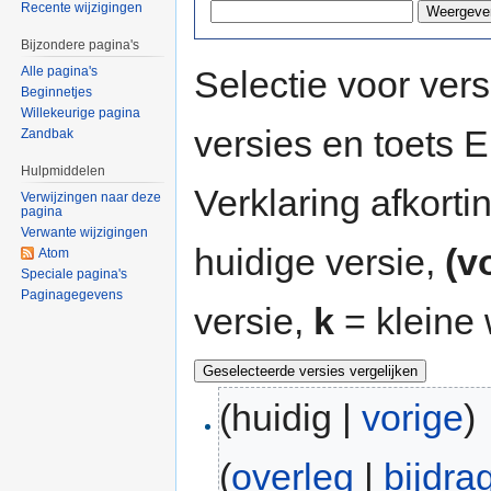
Recente wijzigingen
Bijzondere pagina's
Selectie voor vers
Alle pagina's
Beginnetjes
Willekeurige pagina
versies en toets
Zandbak
Hulpmiddelen
Verklaring afkort
Verwijzingen naar deze
pagina
Verwante wijzigingen
huidige versie,
(v
Atom
Speciale pagina's
Paginagegevens
versie,
k
= kleine 
(huidig |
vorige
)
(
overleg
|
bijdra