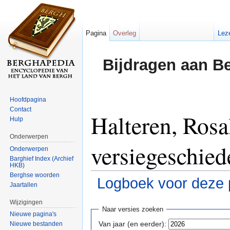
Pagina
Overleg
Lez
Bijdragen aan B
Hoofdpagina
Contact
Halteren, Rosa
Hulp
Onderwerpen
versiegeschied
Onderwerpen
Barghief Index (Archief
HKB)
Berghse woorden
Logboek voor deze 
Jaartallen
Ga naar:
navigatie
,
zoeken
Wijzigingen
Naar versies zoeken
Nieuwe pagina's
Van jaar (en eerder):
Nieuwe bestanden