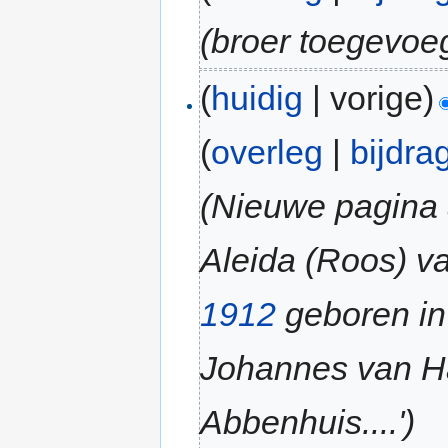
(broer toegevoe
(
huidig
| vorige)
(
overleg
|
bijdra
(Nieuwe pagina 
Aleida (Roos) va
1912
geboren i
Johannes van H
Abbenhuis....')