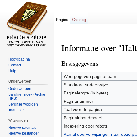
Pagina
Overleg
Informatie over "Hal
Ga naar:
navigatie
,
zoeken
Hoofdpagina
Basisgegevens
Contact
Hulp
Weergegeven paginanaam
Onderwerpen
Standaard sorteerwijze
Onderwerpen
Paginalengte (in bytes)
Barghief Index (Archief
HKB)
Paginanummer
Berghse woorden
Taal voor de pagina
Jaartallen
Paginainhoudmodel
Wijzigingen
Indexering door robots
Nieuwe pagina's
Nieuwe bestanden
Aantal doorverwijzingen naar deze pa