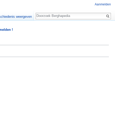
Aanmelden
Zoeken
chiedenis weergeven
 melden !