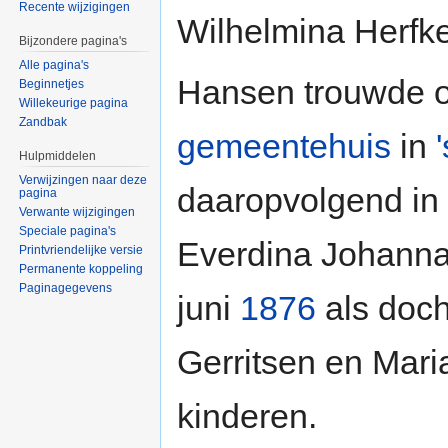
Recente wijzigingen
Wilhelmina Herfk
Bijzondere pagina's
Alle pagina's
Hansen trouwde o
Beginnetjes
Willekeurige pagina
Zandbak
gemeentehuis
in
Hulpmiddelen
Verwijzingen naar deze
daaropvolgend in
pagina
Verwante wijzigingen
Speciale pagina's
Everdina Johanna
Printvriendelijke versie
Permanente koppeling
Paginagegevens
juni
1876
als doch
Gerritsen en Mari
kinderen.