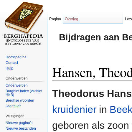
Pagina
Overleg
Lez
Bijdragen aan B
Hoofdpagina
Contact
Hansen, Theo
Hulp
Onderwerpen
Ga naar:
navigatie
,
zoeken
Onderwerpen
Theodorus Han
Barghief Index (Archief
HKB)
Berghse woorden
kruidenier
in
Bee
Jaartallen
Wijzigingen
geboren als zoon
Nieuwe pagina's
Nieuwe bestanden