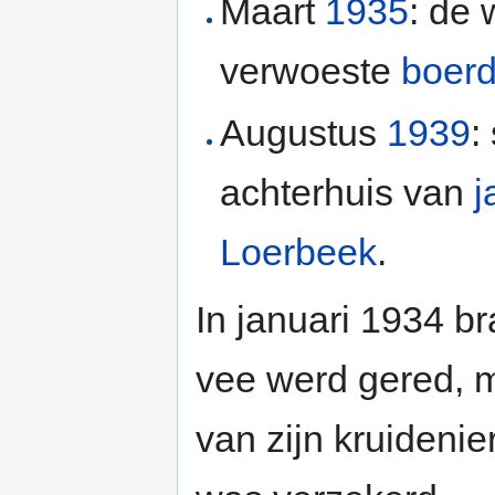
Maart
1935
: de
verwoeste
boerd
Augustus
1939
:
achterhuis van
j
Loerbeek
.
In januari 1934 br
vee werd gered, 
van zijn kruidenie