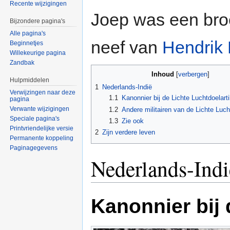
Recente wijzigingen
Joep was een bro
Bijzondere pagina's
Alle pagina's
neef van
Hendrik
Beginnetjes
Willekeurige pagina
Zandbak
Inhoud
[
verbergen
]
Hulpmiddelen
1
Nederlands-Indië
Verwijzingen naar deze
1.1
Kanonnier bij de Lichte Luchtdoelartil
pagina
Verwante wijzigingen
1.2
Andere militairen van de Lichte Lucht
Speciale pagina's
1.3
Zie ook
Printvriendelijke versie
2
Zijn verdere leven
Permanente koppeling
Paginagegevens
Nederlands-Indi
Kanonnier bij 