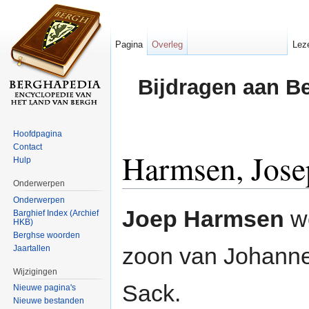
Pagina
Overleg
Lez
Bijdragen aan B
Hoofdpagina
Contact
Harmsen, Jos
Hulp
Onderwerpen
Ga naar:
navigatie
,
zoeken
Onderwerpen
Joep Harmsen
we
Barghief Index (Archief
HKB)
Berghse woorden
zoon van Johann
Jaartallen
Wijzigingen
Sack.
Nieuwe pagina's
Nieuwe bestanden