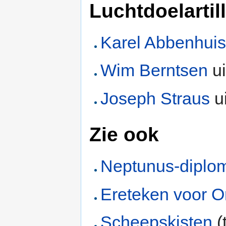
Luchtdoelartill
Karel Abbenhui
Wim Berntsen
ui
Joseph Straus
u
Zie ook
Neptunus-diplo
Ereteken voor O
Scheepskisten
(