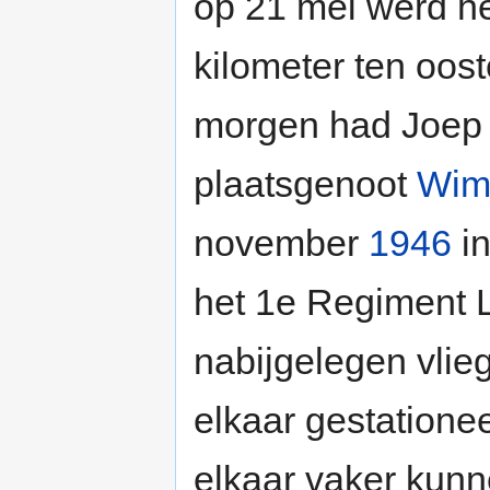
op 21 mei werd he
kilometer ten oos
morgen had Joep 
plaatsgenoot
Wim
november
1946
in
het 1e Regiment Li
nabijgelegen vliegv
elkaar gestation
elkaar vaker kun