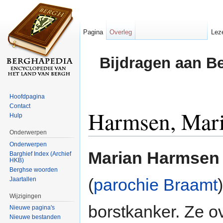
Pagina
Overleg
Lez
Bijdragen aan B
Hoofdpagina
Contact
Harmsen, Mar
Hulp
Onderwerpen
Ga naar:
navigatie
,
zoeken
Onderwerpen
Marian Harmsen
Barghief Index (Archief
HKB)
Berghse woorden
(
parochie Braamt
Jaartallen
Wijzigingen
borstkanker. Ze 
Nieuwe pagina's
Nieuwe bestanden