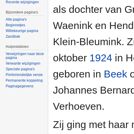
Recente wijzigingen
als dochter van 
Bijzondere pagina's
Alle pagina's
Waenink en Hendr
Beginnetjes
Willekeurige pagina
Zandbak
Klein-Bleumink. Z
Hulpmiddelen
Verwijzingen naar deze
oktober
1924
in H
pagina
Verwante wijzigingen
Speciale pagina's
geboren in
Beek
o
Printvriendelijke versie
Permanente koppeling
Paginagegevens
Johannes Bernar
Verhoeven.
Zij ging met haar