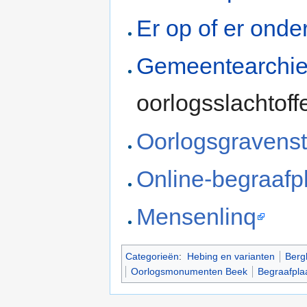
Er op of er onde
Gemeentearchie
oorlogsslachtoff
Oorlogsgravenst
Online-begraafp
Mensenlinq
Categorieën
:
Hebing en varianten
Bergh
Oorlogsmonumenten Beek
Begraafpla