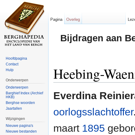
Pagina
Overleg
Lez
Bijdragen aan B
Hoofdpagina
Contact
Heebing-Waeni
Hulp
Onderwerpen
Ga naar:
navigatie
,
zoeken
Onderwerpen
Everdina Reinie
Barghief Index (Archief
HKB)
Berghse woorden
oorlogsslachtoffer
Jaartallen
Wijzigingen
maart
1895
gebor
Nieuwe pagina's
Nieuwe bestanden