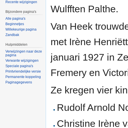
Recente wijzigingen
Wulfften Palthe.
Bijzondere pagina's
Alle pagina's
Van Heek trouwd
Beginnetjes
Willekeurige pagina
Zandbak
met Irène Henriët
Hulpmiddelen
Verwijzingen naar deze
januari 1927 in Z
pagina
Verwante wijzigingen
Speciale pagina's
Fremery en Victori
Printvriendelijke versie
Permanente koppeling
Paginagegevens
Ze kregen vier ki
Rudolf Arnold N
Christine Irène 