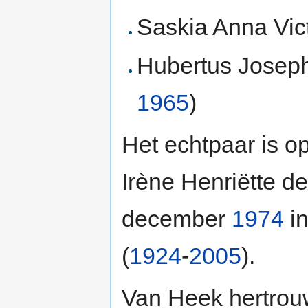
Saskia Anna Vic
Hubertus Joseph
1965
)
Het echtpaar is 
Irène Henriëtte d
december
1974
in
(
1924
-
2005
).
Van Heek hertrou