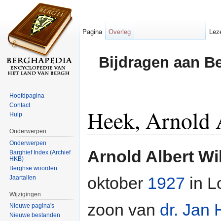
Pagina
Overleg
Lez
Bijdragen aan B
Hoofdpagina
Contact
Heek, Arnold 
Hulp
Onderwerpen
Ga naar:
navigatie
,
zoeken
Onderwerpen
Arnold Albert W
Barghief Index (Archief
HKB)
Berghse woorden
oktober
1927
in L
Jaartallen
Wijzigingen
zoon van
dr. Jan
Nieuwe pagina's
Nieuwe bestanden