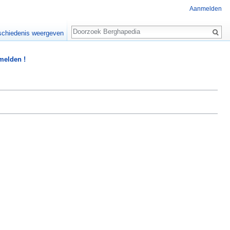
Aanmelden
Zoeken
chiedenis weergeven
 melden !