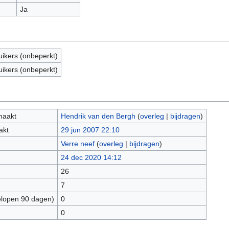
Ja
uikers (onbeperkt)
uikers (onbeperkt)
maakt
Hendrik van den Bergh
(
overleg
|
bijdragen
)
akt
29 jun 2007 22:10
Verre neef
(
overleg
|
bijdragen
)
24 dec 2020 14:12
26
7
elopen 90 dagen)
0
0