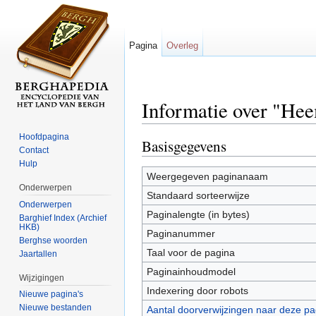
Pagina
Overleg
Informatie over "Heem
Ga naar:
navigatie
,
zoeken
Hoofdpagina
Basisgegevens
Contact
Hulp
Weergegeven paginanaam
Onderwerpen
Standaard sorteerwijze
Onderwerpen
Paginalengte (in bytes)
Barghief Index (Archief
HKB)
Paginanummer
Berghse woorden
Taal voor de pagina
Jaartallen
Paginainhoudmodel
Wijzigingen
Indexering door robots
Nieuwe pagina's
Nieuwe bestanden
Aantal doorverwijzingen naar deze pa