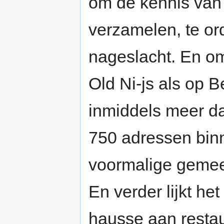
om de kennis van
verzamelen, te or
nageslacht. En om
Old Ni-js als op 
inmiddels meer da
750 adressen binn
voormalige gemee
En verder lijkt h
hausse aan restau