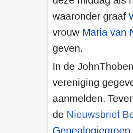
deze middag als 
waaronder graaf
vrouw
Maria van
geven.
In de JohnThobenz
vereniging gegev
aanmelden. Teven
de
Nieuwsbrief B
Genealogiegroep