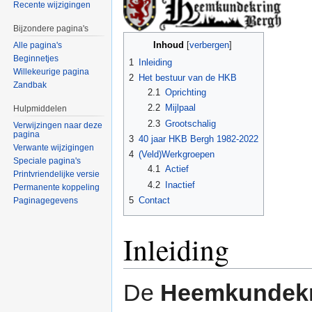
Recente wijzigingen
Bijzondere pagina's
Inhoud
[
verbergen
]
Alle pagina's
Beginnetjes
1
Inleiding
Willekeurige pagina
2
Het bestuur van de HKB
Zandbak
2.1
Oprichting
2.2
Mijlpaal
Hulpmiddelen
2.3
Grootschalig
Verwijzingen naar deze
pagina
3
40 jaar HKB Bergh 1982-2022
Verwante wijzigingen
4
(Veld)Werkgroepen
Speciale pagina's
4.1
Actief
Printvriendelijke versie
4.2
Inactief
Permanente koppeling
5
Contact
Paginagegevens
Inleiding
De
Heemkundekr