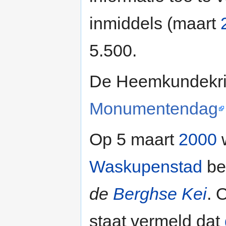
inmiddels (maart
5.500.
De Heemkundekrin
Monumentendag
Op 5 maart
2000
w
Waskupenstad
be
de
Berghse Kei
. 
staat vermeld dat