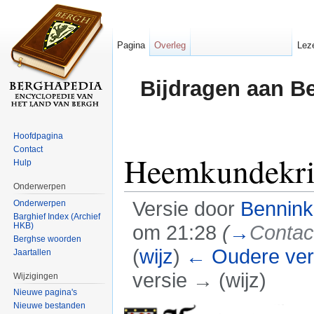
Pagina
Overleg
Lez
Bijdragen aan B
Hoofdpagina
Contact
Heemkundekri
Hulp
Onderwerpen
Versie door
Bennin
Onderwerpen
Barghief Index (Archief
HKB)
om 21:28
(
→
Contac
Berghse woorden
(
wijz
)
← Oudere ver
Jaartallen
versie → (wijz)
Wijzigingen
Nieuwe pagina's
Ga naar:
navigatie
,
zoeken
Nieuwe bestanden