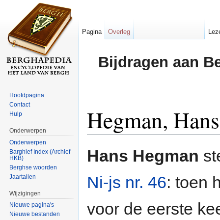
Pagina
Overleg
Lez
Bijdragen aan B
Hoofdpagina
Contact
Hegman, Hans
Hulp
Onderwerpen
Ga naar:
navigatie
,
zoeken
Onderwerpen
Hans Hegman
ste
Barghief Index (Archief
HKB)
Berghse woorden
Ni-js nr. 46
: toen h
Jaartallen
Wijzigingen
voor de eerste ke
Nieuwe pagina's
Nieuwe bestanden