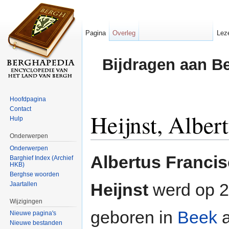
Pagina
Overleg
Lez
Bijdragen aan B
Hoofdpagina
Contact
Heijnst, Alber
Hulp
Onderwerpen
Ga naar:
navigatie
,
zoeken
Onderwerpen
Albertus Francis
Barghief Index (Archief
HKB)
Berghse woorden
Heijnst
werd op 2
Jaartallen
Wijzigingen
geboren in
Beek
a
Nieuwe pagina's
Nieuwe bestanden