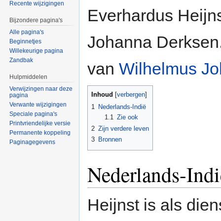
Recente wijzigingen
Everhardus Heijns
Bijzondere pagina's
Alle pagina's
Johanna Derksen.
Beginnetjes
Willekeurige pagina
Zandbak
van
Wilhelmus Jo
Hulpmiddelen
Verwijzingen naar deze
Inhoud
[
verbergen
]
pagina
Verwante wijzigingen
1
Nederlands-Indië
Speciale pagina's
1.1
Zie ook
Printvriendelijke versie
2
Zijn verdere leven
Permanente koppeling
3
Bronnen
Paginagegevens
Nederlands-Indi
Heijnst is als dien