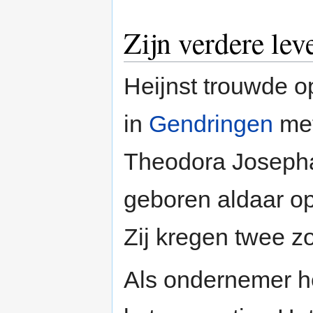
Zijn verdere lev
Heijnst trouwde 
in
Gendringen
met
Theodora Josepha
geboren aldaar op
Zij kregen twee z
Als ondernemer he