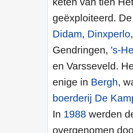
keten van tien H
geëxploiteerd. De
Didam
,
Dinxperlo
Gendringen,
's-H
en Varsseveld. Het
enige in
Bergh
, w
boerderij
De Kam
In
1988
werden de
overgenomen door