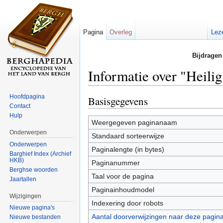
Pagina
Overleg
Lez
Bijdragen
Informatie over "Heili
Ga naar:
navigatie
,
zoeken
Hoofdpagina
Basisgegevens
Contact
Hulp
Weergegeven paginanaam
Onderwerpen
Standaard sorteerwijze
Onderwerpen
Paginalengte (in bytes)
Barghief Index (Archief
HKB)
Paginanummer
Berghse woorden
Taal voor de pagina
Jaartallen
Paginainhoudmodel
Wijzigingen
Indexering door robots
Nieuwe pagina's
Aantal doorverwijzingen naar deze pagin
Nieuwe bestanden