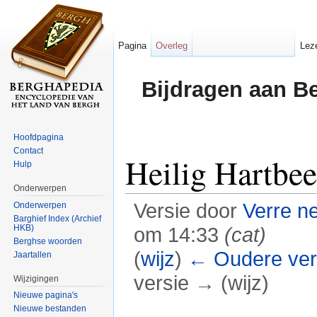
Pagina
Overleg
Lez
Bijdragen aan B
Hoofdpagina
Contact
Heilig Hartbee
Hulp
Onderwerpen
Versie door
Verre n
Onderwerpen
Barghief Index (Archief
HKB)
om 14:33
(cat)
Berghse woorden
(
wijz
)
← Oudere ver
Jaartallen
versie → (wijz)
Wijzigingen
Nieuwe pagina's
Ga naar:
navigatie
,
zoeken
Nieuwe bestanden