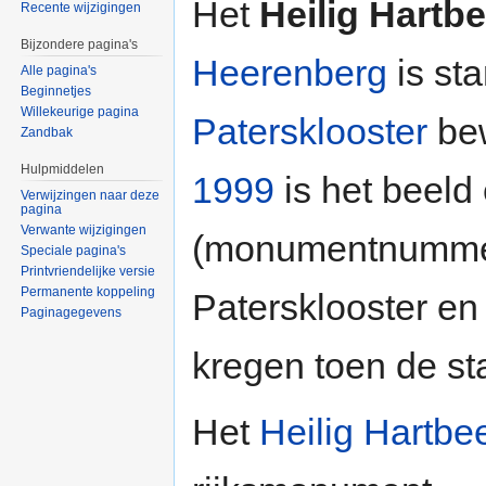
Het
Heilig Hartb
Recente wijzigingen
Bijzondere pagina's
Heerenberg
is sta
Alle pagina's
Beginnetjes
Willekeurige pagina
Patersklooster
bew
Zandbak
Hulpmiddelen
1999
is het beeld
Verwijzingen naar deze
pagina
Verwante wijzigingen
(monumentnummer
Speciale pagina's
Printvriendelijke versie
Permanente koppeling
Patersklooster e
Paginagegevens
kregen toen de st
Het
Heilig Hartbe