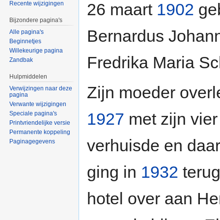
26 maart
1902
ge
Recente wijzigingen
Bijzondere pagina's
Bernardus Johan
Alle pagina's
Beginnetjes
Willekeurige pagina
Fredrika Maria Sc
Zandbak
Hulpmiddelen
Zijn moeder overl
Verwijzingen naar deze
pagina
Verwante wijzigingen
1927
met zijn vie
Speciale pagina's
Printvriendelijke versie
Permanente koppeling
verhuisde en daa
Paginagegevens
ging in
1932
terug
hotel over aan He