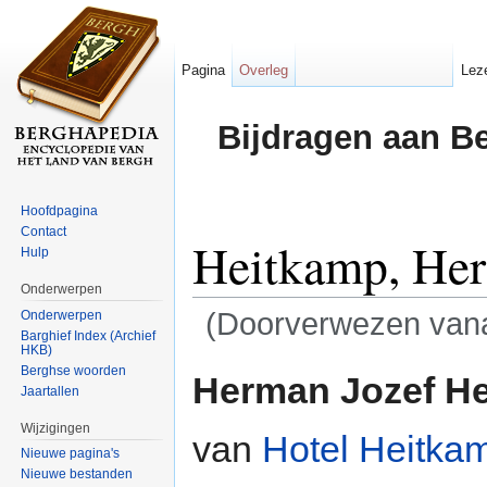
Pagina
Overleg
Lez
Bijdragen aan B
Hoofdpagina
Contact
Heitkamp, Her
Hulp
Onderwerpen
(Doorverwezen van
Onderwerpen
Barghief Index (Archief
HKB)
Ga naar:
navigatie
,
zoeken
Berghse woorden
Herman Jozef H
Jaartallen
Wijzigingen
van
Hotel Heitka
Nieuwe pagina's
Nieuwe bestanden