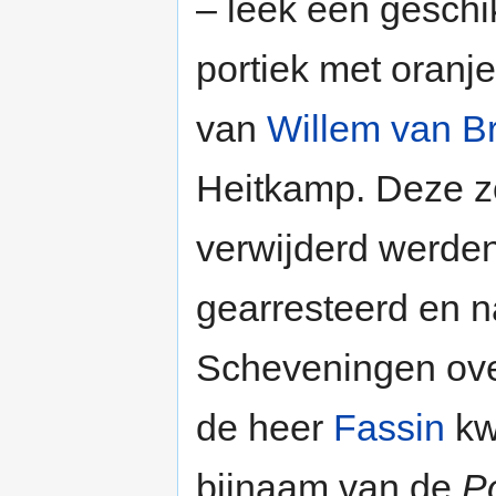
– leek een gesch
portiek met oranj
van
Willem van B
Heitkamp. Deze z
verwijderd werde
gearresteerd en n
Scheveningen ove
de heer
Fassin
kwa
bijnaam van de
P