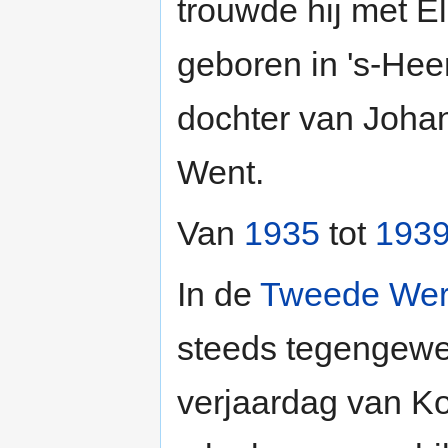
trouwde hij met E
geboren in 's-He
dochter van Joha
Went.
Van
1935
tot
193
In de
Tweede Wer
steeds tegengewe
verjaardag van K