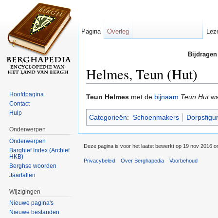
Pagina
Overleg
Lez
Bijdragen
Helmes, Teun (Hut)
Ga naar:
navigatie
,
zoeken
Hoofdpagina
Teun Helmes
met de
bijnaam
Teun Hut
w
Contact
Hulp
Categorieën
:
Schoenmakers
Dorpsfigu
Onderwerpen
Onderwerpen
Deze pagina is voor het laatst bewerkt op 19 nov 2016 o
Barghief Index (Archief
HKB)
Privacybeleid
Over Berghapedia
Voorbehoud
Berghse woorden
Jaartallen
Wijzigingen
Nieuwe pagina's
Nieuwe bestanden