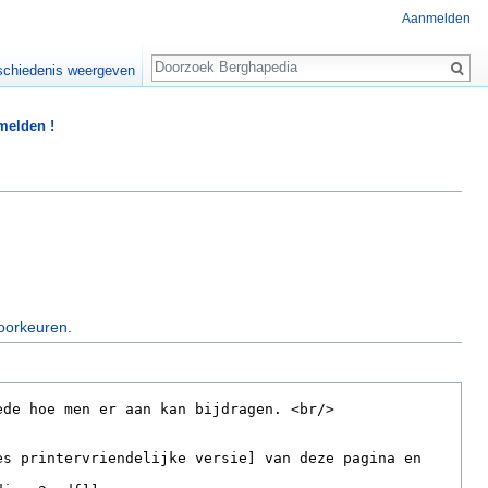
Aanmelden
Zoeken
chiedenis weergeven
 melden !
oorkeuren
.