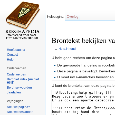
Hulppagina
Overleg
Brontekst bekijken v
←
Help:Inhoud
Hoofdpagina
Ga naar:
navigatie
,
zoeken
Contact
U hebt geen rechten om deze pagina t
Hulp
De gevraagde handeling is voorbe
Onderwerpen
Deze pagina is beveiligd. Bewerken 
Onderwerpen
U moet uw e-mailadres bevestigen 
Barghief Index (Archief
HKB)
U kunt de brontekst van deze pagina b
Berghse woorden
Jaartallen
Wijzigingen
Nieuwe pagina's
Nieuwe bestanden