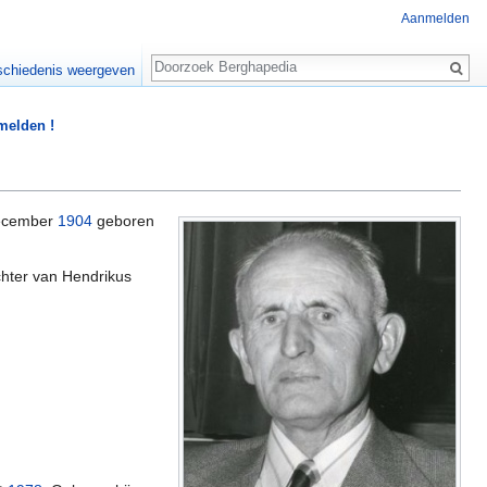
Aanmelden
Zoeken
chiedenis weergeven
 melden !
december
1904
geboren
hter van Hendrikus