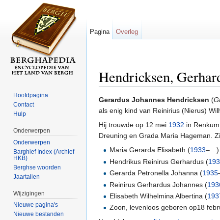
Pagina
Overleg
Hendricksen, Gerhar
Ga naar:
navigatie
,
zoeken
Hoofdpagina
Gerardus Johannes Hendricksen
(
G
Contact
als enig kind van Reinirius (Nierus) 
Hulp
Hij trouwde op 12 mei
1932
in Renkum 
Onderwerpen
Dreuning en Grada Maria Hageman. Zi
Onderwerpen
Maria Gerarda Elisabeth (
1933
–…)
Barghief Index (Archief
HKB)
Hendrikus Reinirus Gerhardus (
19
Berghse woorden
Gerarda Petronella Johanna (
1935
Jaartallen
Reinirus Gerhardus Johannes (
193
Wijzigingen
Elisabeth Wilhelmina Albertina (
193
Nieuwe pagina's
Zoon, levenloos geboren op18 febr
Nieuwe bestanden