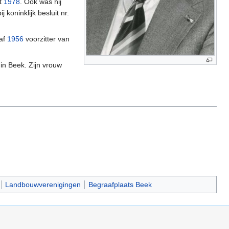
t
1978
. Ook was hij
 koninklijk besluit nr.
naf
1956
voorzitter van
in Beek. Zijn vrouw
Landbouwverenigingen
Begraafplaats Beek