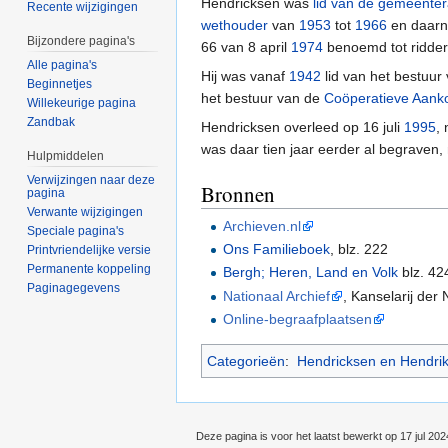
Hendricksen was
lid van de gemeente
Recente wijzigingen
wethouder
van
1953
tot
1966
en daar
Bijzondere pagina's
66 van 8 april
1974
benoemd tot ridder
Alle pagina's
Hij was vanaf
1942
lid van het bestuu
Beginnetjes
het bestuur van de
Coöperatieve Aanko
Willekeurige pagina
Zandbak
Hendricksen overleed op 16 juli
1995
,
was daar tien jaar eerder al begraven,
Hulpmiddelen
Verwijzingen naar deze
Bronnen
pagina
Verwante wijzigingen
Archieven.nl
Speciale pagina's
Ons Familieboek
, blz. 222
Printvriendelijke versie
Permanente koppeling
Bergh; Heren, Land en Volk
blz. 42
Paginagegevens
Nationaal Archief
, Kanselarij de
Online-begraafplaatsen
Categorieën
:
Hendricksen en Hendri
Deze pagina is voor het laatst bewerkt op 17 jul 20