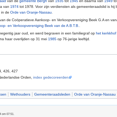
raad
van de
gemeente Bergh
van
1935
tot
1945
en daarna van
1949
to
na van
1974
tot 1978. Voor zijn verdiensten als gemeenteraadslid is hij bij
 in de
Orde van Oranje-Nassau
.
r van de Coöperatieve Aankoop- en Verkoopvereniging Beek G.A en va
op- en Verkoopvereniging Beek van de A.B.T.B.
.
 negentig jaar oud, en werd begraven in een familiegraf op
het kerkkhof
 na haar overlijden op 31 mei
1985
op 76-jarige leeftijd.
4, 426, 427
r Nederlandse Orden,
index gedecoreerden
ksen
Wethouders
Gemeenteraadsleden
Orde van Oranje-Nassau
24 om 07:51.