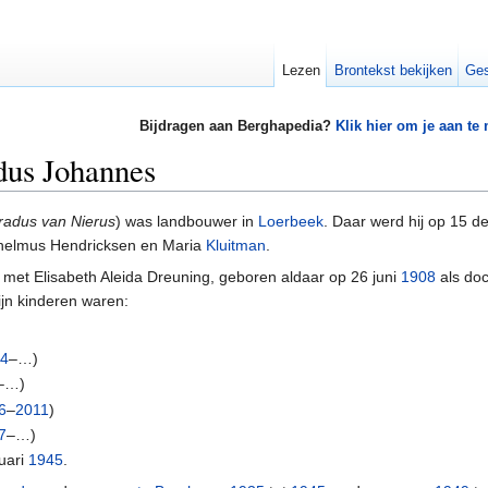
Lezen
Brontekst bekijken
Ges
Bijdragen aan Berghapedia?
Klik hier om je aan te
dus Johannes
radus van Nierus
) was landbouwer in
Loerbeek
. Daar werd hij op 15 
Wilhelmus Hendricksen en Maria
Kluitman
.
met Elisabeth Aleida Dreuning, geboren aldaar op 26 juni
1908
als doc
jn kinderen waren:
34
–…)
–…)
6
–
2011
)
7
–…)
uari
1945
.