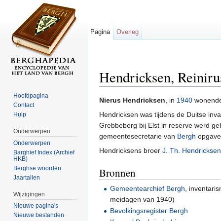
Pagina
Overleg
Hendricksen, Reinir
Ga naar:
navigatie
,
zoeken
Hoofdpagina
Nierus Hendricksen
, in
1940
wonende
Contact
Hendricksen was tijdens de Duitse inval 
Hulp
Grebbeberg bij Elst in reserve werd geh
Onderwerpen
gemeentesecretarie van
Bergh
opgave 
Onderwerpen
Hendricksens broer
J. Th. Hendricksen
Barghief Index (Archief
HKB)
Berghse woorden
Bronnen
Jaartallen
Gemeentearchief Bergh
, inventari
Wijzigingen
meidagen van 1940)
Nieuwe pagina's
Bevolkingsregister Bergh
Nieuwe bestanden