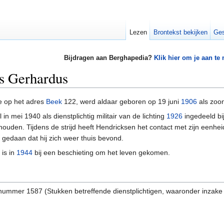
Lezen
Brontekst bekijken
Ges
Bijdragen aan Berghapedia?
Klik hier om je aan te
us Gerhardus
 op het adres
Beek
122, werd aldaar geboren op 19 juni
1906
als zoo
in mei 1940 als dienstplichtig militair van de lichting
1926
ingedeeld bi
ouden. Tijdens de strijd heeft Hendricksen het contact met zijn eenhei
gedaan dat hij zich weer thuis bevond.
is in
1944
bij een beschieting om het leven gekomen.
snummer 1587 (Stukken betreffende dienstplichtigen, waaronder inzake 