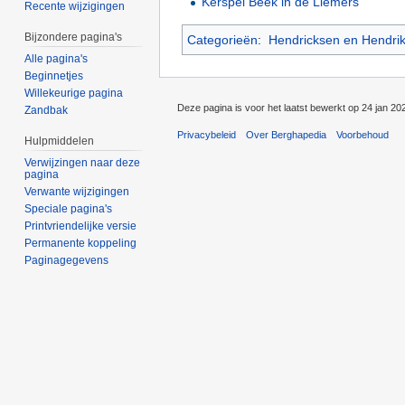
Kerspel Beek in de Liemers
Recente wijzigingen
Bijzondere pagina's
Categorieën
:
Hendricksen en Hendri
Alle pagina's
Beginnetjes
Willekeurige pagina
Deze pagina is voor het laatst bewerkt op 24 jan 20
Zandbak
Privacybeleid
Over Berghapedia
Voorbehoud
Hulpmiddelen
Verwijzingen naar deze
pagina
Verwante wijzigingen
Speciale pagina's
Printvriendelijke versie
Permanente koppeling
Paginagegevens