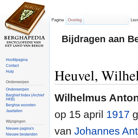
Pagina
Overleg
Lez
Bijdragen aan B
Hoofdpagina
Contact
Heuvel, Wilhe
Hulp
Onderwerpen
Ga naar:
navigatie
,
zoeken
Onderwerpen
Wilhelmus Anton
Barghief Index (Archief
HKB)
Berghse woorden
op 15 april
1917
g
Jaartallen
Wijzigingen
van
Johannes Ant
Nieuwe pagina's
Nieuwe bestanden