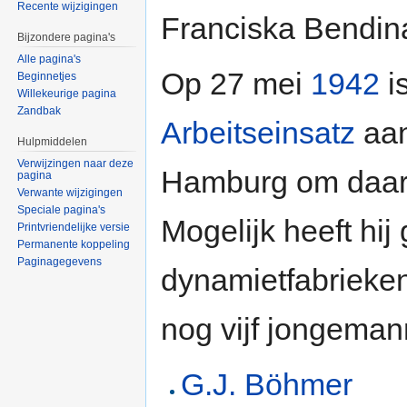
Recente wijzigingen
Franciska Bendina
Bijzondere pagina's
Alle pagina's
Op 27 mei
1942
i
Beginnetjes
Willekeurige pagina
Zandbak
Arbeitseinsatz
aan
Hulpmiddelen
Verwijzingen naar deze
Hamburg om daar 
pagina
Verwante wijzigingen
Speciale pagina's
Mogelijk heeft hij
Printvriendelijke versie
Permanente koppeling
Paginagegevens
dynamietfabrieken
nog vijf jongeman
G.J. Böhmer