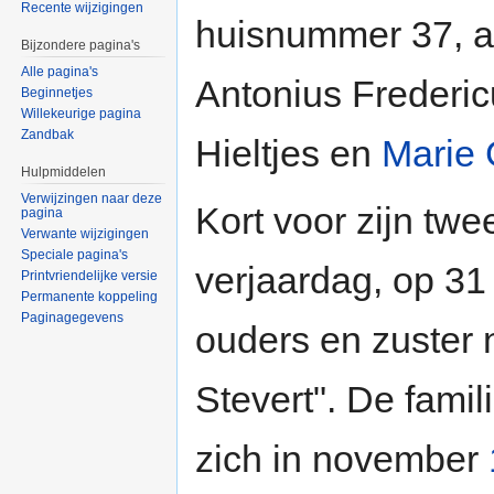
Recente wijzigingen
huisnummer 37, a
Bijzondere pagina's
Alle pagina's
Antonius Frederic
Beginnetjes
Willekeurige pagina
Zandbak
Hieltjes en
Marie
Hulpmiddelen
Verwijzingen naar deze
Kort voor zijn tw
pagina
Verwante wijzigingen
Speciale pagina's
verjaardag, op 3
Printvriendelijke versie
Permanente koppeling
Paginagegevens
ouders en zuster
Stevert". De famil
zich in november