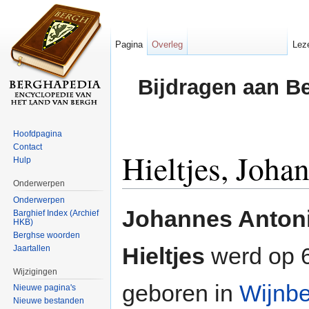
Pagina
Overleg
Lez
Bijdragen aan B
Hoofdpagina
Contact
Hieltjes, Joha
Hulp
Onderwerpen
Ga naar:
navigatie
,
zoeken
Onderwerpen
Johannes Antoni
Barghief Index (Archief
HKB)
Berghse woorden
Hieltjes
werd op 6
Jaartallen
Wijzigingen
geboren in
Wijnb
Nieuwe pagina's
Nieuwe bestanden