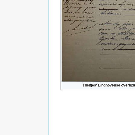
Hieltjes' Eindhovense overli