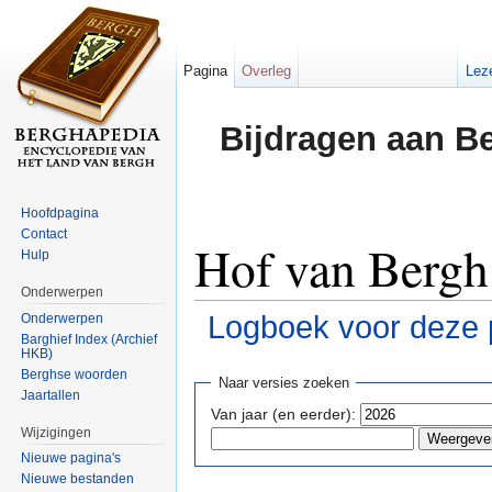
Pagina
Overleg
Lez
Bijdragen aan B
Hoofdpagina
Contact
Hof van Bergh:
Hulp
Onderwerpen
Logboek voor deze 
Onderwerpen
Barghief Index (Archief
HKB)
Ga naar:
navigatie
,
zoeken
Berghse woorden
Naar versies zoeken
Jaartallen
Van jaar (en eerder):
Wijzigingen
Nieuwe pagina's
Nieuwe bestanden