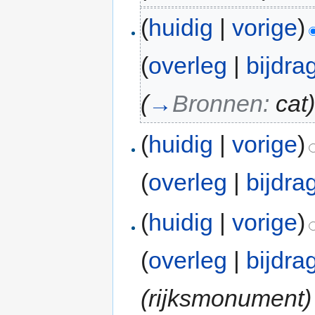
(
huidig
|
vorige
)
(
overleg
|
bijdra
(
→
Bronnen:
cat
(
huidig
|
vorige
)
(
overleg
|
bijdra
(
huidig
|
vorige
)
(
overleg
|
bijdra
(rijksmonument)