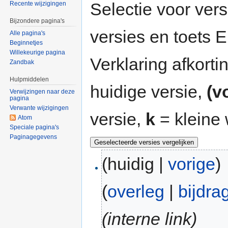
Selectie voor vers
Recente wijzigingen
Bijzondere pagina's
versies en toets
Alle pagina's
Beginnetjes
Willekeurige pagina
Verklaring afkort
Zandbak
Hulpmiddelen
huidige versie,
(v
Verwijzingen naar deze
pagina
Verwante wijzigingen
versie,
k
= kleine 
Atom
Speciale pagina's
Paginagegevens
(huidig |
vorige
)
(
overleg
|
bijdra
(interne link)