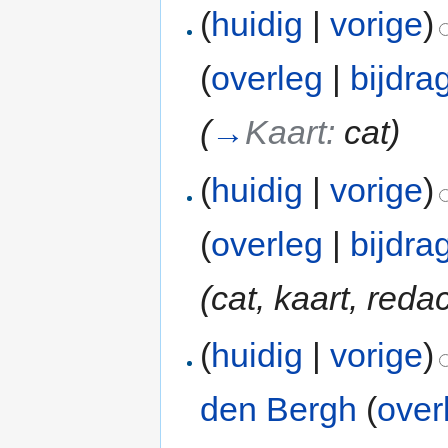
(
huidig
|
vorige
)
(
overleg
|
bijdra
(
→
Kaart:
cat
)
(
huidig
|
vorige
)
(
overleg
|
bijdra
(cat, kaart, redac
(
huidig
|
vorige
)
den Bergh
(
over