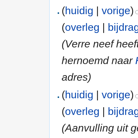
(
huidig
|
vorige
)
(
overleg
|
bijdra
(Verre neef hee
hernoemd naar
adres)
(
huidig
|
vorige
)
(
overleg
|
bijdra
(Aanvulling uit