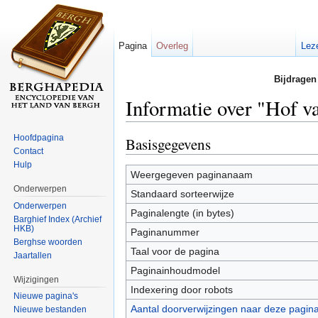
Pagina
Overleg
Lez
Bijdragen
Informatie over "Hof v
Ga naar:
navigatie
,
zoeken
Hoofdpagina
Basisgegevens
Contact
Hulp
Weergegeven paginanaam
Onderwerpen
Standaard sorteerwijze
Onderwerpen
Paginalengte (in bytes)
Barghief Index (Archief
HKB)
Paginanummer
Berghse woorden
Taal voor de pagina
Jaartallen
Paginainhoudmodel
Wijzigingen
Indexering door robots
Nieuwe pagina's
Aantal doorverwijzingen naar deze pagin
Nieuwe bestanden