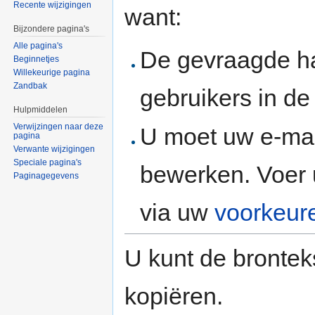
Recente wijzigingen
want:
Bijzondere pagina's
Alle pagina's
De gevraagde h
Beginnetjes
Willekeurige pagina
Zandbak
gebruikers in d
Hulpmiddelen
Verwijzingen naar deze
U moet uw e-mai
pagina
Verwante wijzigingen
Speciale pagina's
bewerken. Voer 
Paginagegevens
via uw
voorkeur
U kunt de brontek
kopiëren.