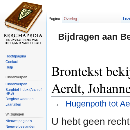
Pagina
Overleg
Lez
Bijdragen aan B
Hoofdpagina
Contact
Brontekst beki
Hulp
Onderwerpen
Aerdt, Johann
Onderwerpen
Barghief Index (Archief
HKB)
Berghse woorden
←
Hugenpoth tot A
Jaartallen
Ga naar:
navigatie
,
zoeken
Wijzigingen
U hebt geen rech
Nieuwe pagina's
Nieuwe bestanden